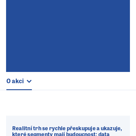
O akci
Realitní trh se rychle přeskupuje a ukazuje,
které segmenty mají budoucnost: data