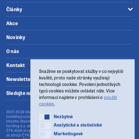
Články
Akce
Novinky
O nás
Kontakt
Snažíme se poskytovat služby v co nejvyšší
kvalitě, proto naše stránky využívají
Newsletter
technologii cookies. Povolení jednotlivých
typů cookies můžete ovládat níže. Více
Sledujte nás
informací najdete v prohlášení o
použití
cookies
.
2001-2024 Všechny materiály zveřejněné na těchto www stránkách
Nezbytné
Nezbytné
podléhají autorskému zákonu (č.121/2000 Sb.). Publikování nebo šíření
obsahu Stavebního fóra je bez písemného souhlasu provozovatele MSG
Analytické a statistické
Analytické a statistické
holding a.s. zakázáno. Stavební fórum využívá agenturní zpravodajství
ČTK, kteří si vyhrazují veškerá práva. Publikování nebo další šíření obsahu
Marketingové
Marketingové
ze zdrojů ČTK je výslovně zakázáno bez předchozího písemného souhlasu