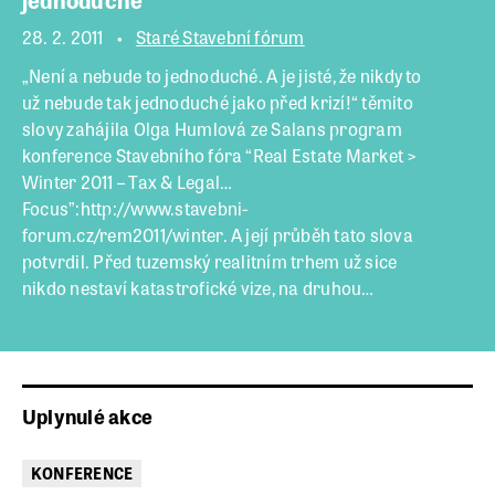
28. 2. 2011
Staré Stavební fórum
„Není a nebude to jednoduché. A je jisté, že nikdy to
už nebude tak jednoduché jako před krizí!“ těmito
slovy zahájila Olga Humlová ze Salans program
konference Stavebního fóra “Real Estate Market >
Winter 2011 – Tax & Legal…
Focus”:http://www.stavebni-
forum.cz/rem2011/winter. A její průběh tato slova
potvrdil. Před tuzemský realitním trhem už sice
nikdo nestaví katastrofické vize, na druhou…
Uplynulé akce
KONFERENCE