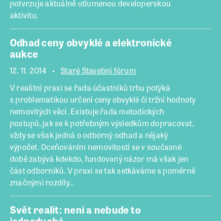
potvrzuje aktuálně utlumenou developerskou
aktivitu.
Odhad ceny obvyklé a elektronické
aukce
12. 11. 2014
Staré Stavební fórum
V realitní praxi se řada účastníků trhu potýká
s problematikou určení ceny obvyklé či tržní hodnoty
nemovitých věcí. Existuje řada metodických
postupů, jak se k potřebným výsledkům dopracovat,
vždy se však jedná o odborný odhad a nějaký
výpočet. Oceňováním nemovitostí se v současné
době zabývá kdekdo, fundovaný názor má však jen
část odborníků. V praxi se tak setkáváme s poměrně
značnými rozdíly…
Svět realit: není a nebude to
jednoduché