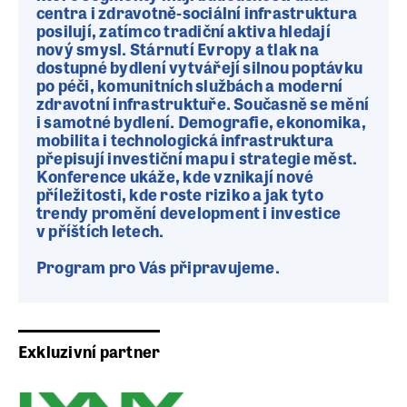
centra i zdravotně‑sociální infrastruktura
posilují, zatímco tradiční aktiva hledají
nový smysl. Stárnutí Evropy a tlak na
dostupné bydlení vytvářejí silnou poptávku
po péči, komunitních službách a moderní
zdravotní infrastruktuře. Současně se mění
i samotné bydlení. Demografie, ekonomika,
mobilita i technologická infrastruktura
přepisují investiční mapu i strategie měst.
Konference ukáže, kde vznikají nové
příležitosti, kde roste riziko a jak tyto
trendy promění development i investice
v příštích letech.
Program pro Vás připravujeme.
Exkluzivní partner