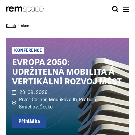
Domů
Akce
KONFERENCE
EVROPA 2050:
UDRŽITELNÁ MOBILITA A
VERTIKÁLNÍ ROZVOJ MĚST
23. 09. 2026
River Corner, Moulíkova 1b, Praha 5-
Smíchov, Česko
Přihláška