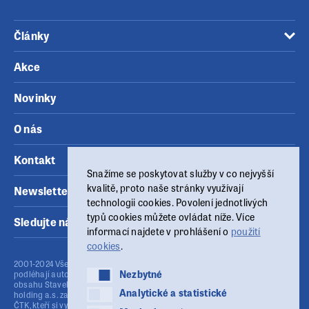
Články
Akce
Novinky
O nás
Kontakt
Snažíme se poskytovat služby v co nejvyšší
kvalitě, proto naše stránky využívají
Newsletter
technologii cookies. Povolení jednotlivých
typů cookies můžete ovládat níže. Více
Sledujte nás
informací najdete v prohlášení o
použití
cookies
.
2001-2024 Všechny materiály zveřejněné na těchto www stránkách
Nezbytné
Nezbytné
podléhají autorskému zákonu (č.121/2000 Sb.). Publikování nebo šíření
obsahu Stavebního fóra je bez písemného souhlasu provozovatele MSG
Analytické a statistické
Analytické a statistické
holding a.s. zakázáno. Stavební fórum využívá agenturní zpravodajství
ČTK, kteří si vyhrazují veškerá práva. Publikování nebo další šíření obsahu