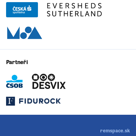
Partneři
remspace.sk